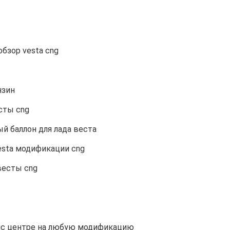
обзор vesta cng
нзин
есты cng
й баллон для лада веста
esta модификации cng
весты cng
ис центре на любую модификацию