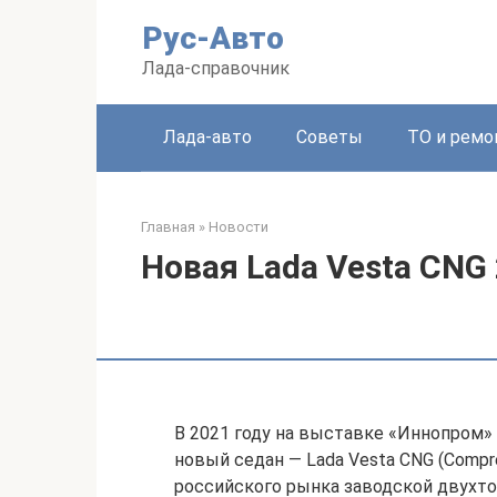
Перейти
Рус-Авто
к
контенту
Лада-справочник
Лада-авто
Советы
ТО и ремо
Главная
»
Новости
Новая Lada Vesta CNG 
В 2021 году на выставке «Иннопром»
новый седан — Lada Vesta CNG (Compre
российского рынка заводской двухто