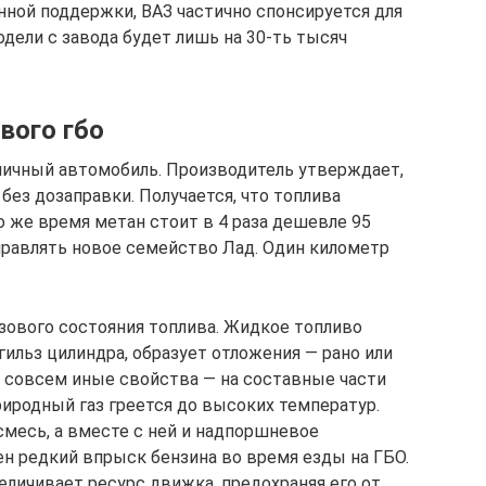
нной поддержки, ВАЗ частично спонсируется для
дели с завода будет лишь на 30-ть тысяч
вого гбо
мичный автомобиль. Производитель утверждает,
без дозаправки. Получается, что топлива
о же время метан стоит в 4 раза дешевле 95
равлять новое семейство Лад. Один километр
азового состояния топлива. Жидкое топливо
ильз цилиндра, образует отложения — рано или
е совсем иные свойства — на составные части
природный газ греется до высоких температур.
месь, а вместе с ней и надпоршневое
н редкий впрыск бензина во время езды на ГБО.
личивает ресурс движка, предохраняя его от