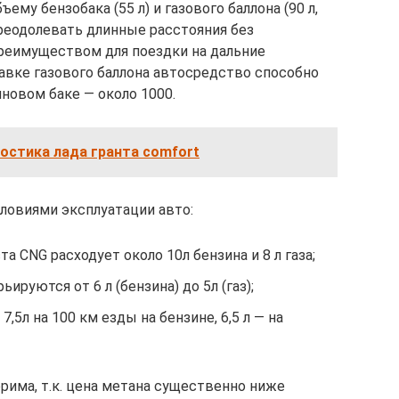
ему бензобака (55 л) и газового баллона (90 л,
преодолевать длинные расстояния без
преимуществом для поездки на дальние
равке газового баллона автосредство способно
иновом баке — около 1000.
остика лада гранта comfort
словиями эксплуатации авто:
а CNG расходует около 10л бензина и 8 л газа;
ируются от 6 л (бензина) до 5л (газ);
,5л на 100 км езды на бензине, 6,5 л — на
има, т.к. цена метана существенно ниже