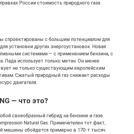
заправках России стоимость природного газа
ты спроектированы с большим потенциалом для
для установки других энергоустановок. Новая
пливными системами — с применением бензина, с
. Лада использует только метан. Он менее
ствует не только существующим европейским
ктивам. Сжатый природный газ снижает расходы
есурс двигателя.
NG — что это?
бой своеобразный гибрид на бензине и газе.
ression Natural Gas. Примечателен тот факт,
ой машины обойдется примерно в 170-т тысяч