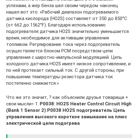
успехами, а жер бенза шел своим чередом. наконец
нашел вот это: «Рабочий диапазон подогреваемого
датчика кислорода (HO2S) составляет от 350 до 850°C
(от 662 до 1562°F). Благодаря использованию
подогревателя датчика HO2S значительно уменьшается
время, необходимое для активации управления
топливом. Регулирование тока через подогреватель
осуществляется блоком PCM посредством цепи
управления с широтно-импульсной модуляцией. Цепь
холодного датчика HO2S имеет низкое сопротивление, и
по ней протекает сильный ток. С другой стороны, при
повышении температуры резистора датчика ток
постепенно снижается.»
Что же это значит, ? как объяснили друзья товарищи +
свои мысли= 1.
P0038: HO2S Heater Control Circuit High
(Bank 1 Sensor 2) P0038 HO2S подогреватель Цепь
управления высокого короткое замыкание на плюс
электрической цепи подогрева