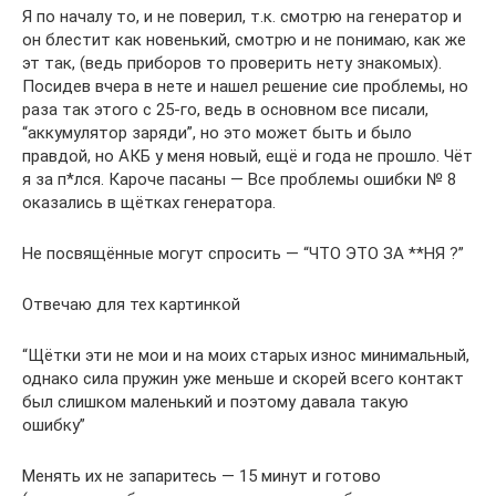
Я по началу то, и не поверил, т.к. смотрю на генератор и
он блестит как новенький, смотрю и не понимаю, как же
эт так, (ведь приборов то проверить нету знакомых).
Посидев вчера в нете и нашел решение сие проблемы, но
раза так этого с 25-го, ведь в основном все писали,
“аккумулятор заряди”, но это может быть и было
правдой, но АКБ у меня новый, ещё и года не прошло. Чёт
я за п*лся. Кароче пасаны — Все проблемы ошибки № 8
оказались в щётках генератора.
Не посвящённые могут спросить — “ЧТО ЭТО ЗА **НЯ ?”
Отвечаю для тех картинкой
“Щётки эти не мои и на моих старых износ минимальный,
однако сила пружин уже меньше и скорей всего контакт
был слишком маленький и поэтому давала такую
ошибку”
Менять их не запаритесь — 15 минут и готово