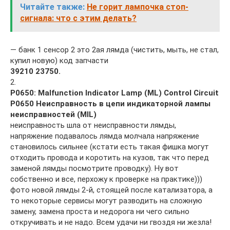
Читайте также:
Не горит лампочка стоп-
сигнала: что с этим делать?
— банк 1 сенсор 2 это 2ая лямда (чистить, мыть, не стал,
купил новую) код запчасти
39210 23750.
2.
P0650: Malfunction Indicator Lamp (ML) Control Circuit
P0650 Неисправность в цепи индикаторной лампы
неисправностей (MIL)
неисправность шла от неисправности лямды,
напряжение подавалось лямда молчала напряжение
становилось сильнее (кстати есть такая фишка могут
отходить провода и коротить на кузов, так что перед
заменой лямды посмотрите проводку). Ну вот
собственно и все, перхожу к проверке на практике)))
фото новой лямды 2-й, стоящей после катализатора, а
то некоторые сервисы могут разводить на сложную
замену, замена проста и недорога ни чего сильно
откручивать и не надо. Всем удачи ни гвоздя ни жезла!