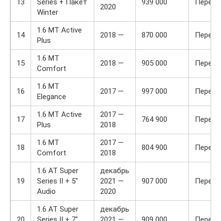
13
Series + Пакет
939 000
Передн
2020
Winter
1.6 MT Active
14
2018 —
870 000
Передн
Plus
1.6 MT
15
2018 —
905 000
Передн
Comfort
1.6 MT
16
2017 —
997 000
Передн
Elegance
1.6 MT Active
2017 —
17
764 900
Передн
Plus
2018
1.6 MT
2017 —
18
804 900
Передн
Comfort
2018
1.6 AT Super
декабрь
19
Series II + 5″
2021 —
907 000
Передн
Audio
2020
1.6 AT Super
декабрь
20
Series II + 7″
2021 —
909 000
Передн