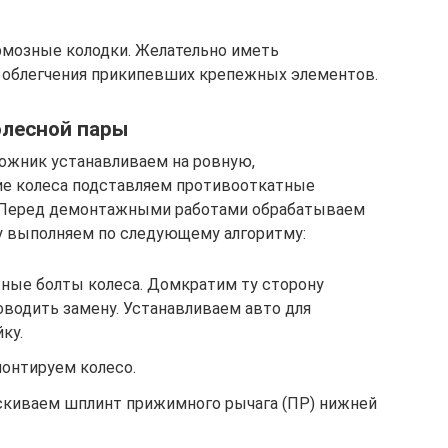
рмозные колодки. Желательно иметь
облегчения прикипевших крепежных элементов.
олесной пары
ожник устанавливаем на ровную,
ие колеса подставляем противооткатные
. Перед демонтажными работами обрабатываем
у выполняем по следующему алгоритму:
ные болты колеса. Домкратим ту сторону
оводить замену. Устанавливаем авто для
ку.
онтируем колесо.
киваем шплинт прижимного рычага (ПР) нижней