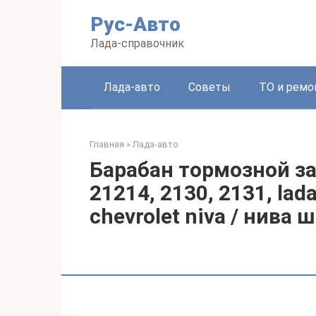
Перейти
Рус-Авто
к
контенту
Лада-справочник
Лада-авто
Советы
ТО и ремо
Главная
»
Лада-авто
Барабан тормозной за
21214, 2130, 2131, lada
chevrolet niva / нива ш