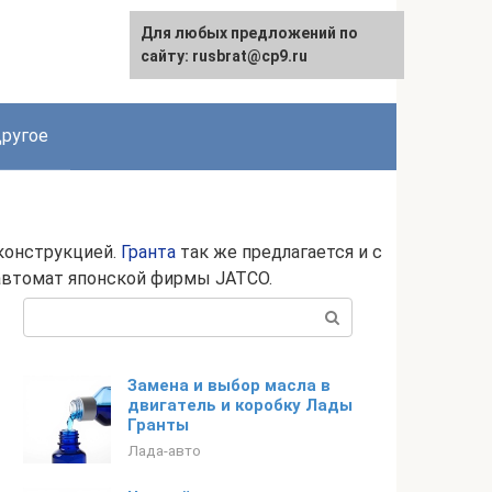
Для любых предложений по
сайту: rusbrat@cp9.ru
ругое
конструкцией.
Гранта
так же предлагается и с
 автомат японской фирмы JATСO.
Поиск:
Замена и выбор масла в
двигатель и коробку Лады
Гранты
Лада-авто