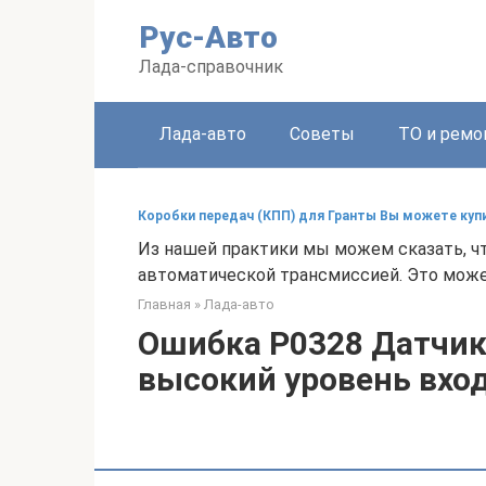
Перейти
Рус-Авто
к
контенту
Лада-справочник
Лада-авто
Советы
ТО и ремо
Коробки передач (КПП) для Гранты Вы можете купи
Из нашей практики мы можем сказать, ч
автоматической трансмиссией. Это може
Главная
»
Лада-авто
Ошибка P0328 Датчик 
высокий уровень вхо