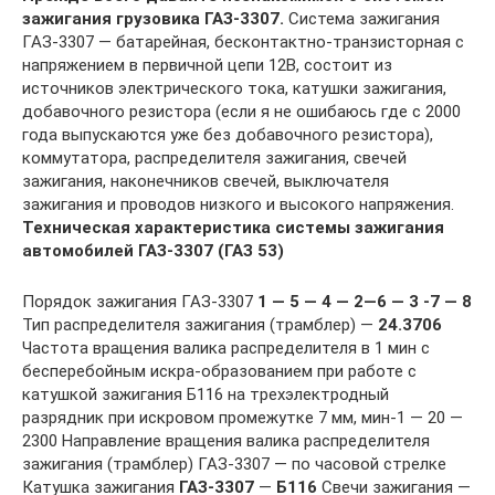
зажигания грузовика ГАЗ-3307.
Система зажигания
ГАЗ-3307 — батарейная, бесконтактно-транзисторная с
напряжением в первичной цепи 12В, состоит из
источников электрического тока, катушки зажигания,
добавочного резистора (если я не ошибаюсь где с 2000
года выпускаются уже без добавочного резистора),
коммутатора, распределителя зажигания, свечей
зажигания, наконечников свечей, выключателя
зажигания и проводов низкого и высокого напряжения.
Техническая характеристика системы зажигания
автомобилей ГАЗ-3307 (ГАЗ 53)
Порядок зажигания ГАЗ-3307
1 — 5 — 4 — 2—6 — 3 -7 — 8
Тип распределителя зажигания (трамблер) —
24.3706
Частота вращения валика распределителя в 1 мин с
бесперебойным искра-образованием при работе с
катушкой зажигания Б116 на трехэлектродный
разрядник при искровом промежутке 7 мм, мин-1 — 20 —
2300 Направление вращения валика распределителя
зажигания (трамблер) ГАЗ-3307 — по часовой стрелке
Катушка зажигания
ГАЗ-3307
—
Б116
Свечи зажигания —