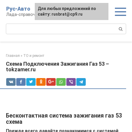
Перейти
Рус-Авто
Для любых предложений по
к
Лада-справочник
сайту: rusbrat@cp9.ru
контенту
Поиск:
Главная
»
ТО и ремонт
Схема Подключения Зажигания Газ 53 –
tokzamer.ru
Бесконтактная система зажигания газ 53
схема
Прежде всего давайте познакомимся с системой