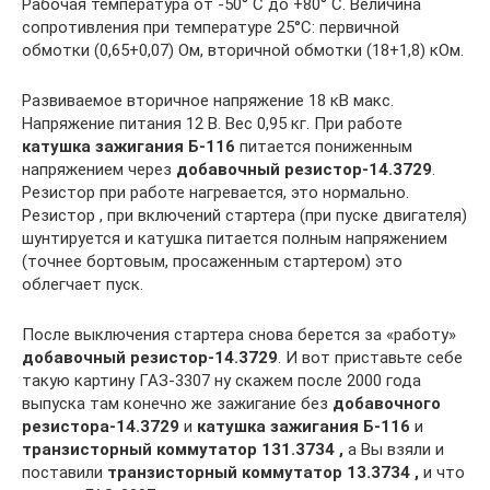
Рабочая температура от -50° С до +80° С. Величина
сопротивления при температуре 25°С: первичной
обмотки (0,65+0,07) Ом, вторичной обмотки (18+1,8) кОм.
Развиваемое вторичное напряжение 18 кВ макс.
Напряжение питания 12 В. Вес 0,95 кг. При работе
катушка зажигания Б-116
питается пониженным
напряжением через
добавочный резистор-14.3729
.
Резистор при работе нагревается, это нормально.
Резистор , при включений стартера (при пуске двигателя)
шунтируется и катушка питается полным напряжением
(точнее бортовым, просаженным стартером) это
облегчает пуск.
После выключения стартера снова берется за «работу»
добавочный резистор-14.3729
. И вот приставьте себе
такую картину ГАЗ-3307 ну скажем после 2000 года
выпуска там конечно же зажигание без
добавочного
резистора-14.3729
и
катушка зажигания Б-116
и
транзисторный коммутатор 131.3734 ,
а Вы взяли и
поставили
транзисторный коммутатор 13.3734 ,
и что