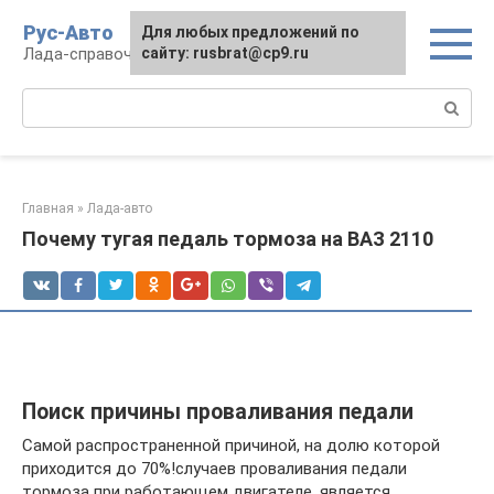
Перейти
Рус-Авто
Для любых предложений по
к
Лада-справочник
сайту: rusbrat@cp9.ru
контенту
Поиск:
Главная
»
Лада-авто
Почему тугая педаль тормоза на ВАЗ 2110
Поиск причины проваливания педали
Самой распространенной причиной, на долю которой
приходится до 70%!случаев проваливания педали
тормоза при работающем двигателе, является