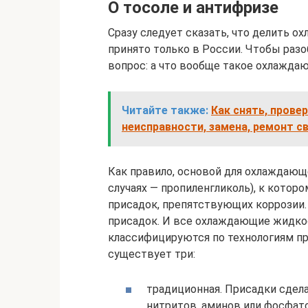
О тосоле и антифризе
Сразу следует сказать, что делить 
принято только в России. Чтобы разо
вопрос: а что вообще такое охлажд
Читайте также:
Как снять, провер
неисправности, замена, ремонт с
Как правило, основой для охлаждающ
случаях — пропиленгликоль), к котор
присадок, препятствующих коррозии.
присадок. И все охлаждающие жидкос
классифицируются по технологиям пр
существует три:
традиционная. Присадки сдела
нитритов, аминов или фосфато