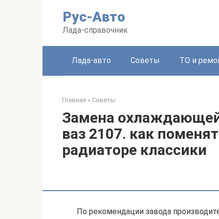
Перейти
Рус-Авто
к
контенту
Лада-справочник
Лада-авто
Советы
ТО и ремо
Главная
»
Советы
Замена охлаждающей 
ваз 2107. как поменя
радиаторе классики
По рекомендации завода производит