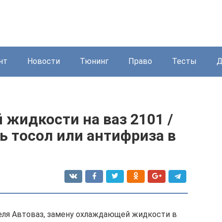
нт
Новости
Тюнинг
Право
Тесты
Д
жидкости на ваз 2101 /
ть тосол или антифриза в
еля Автоваз, замену охлаждающей жидкости в