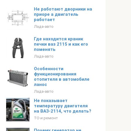
Не работают дворники на
приоре а двигатель
работает
Лада-авто
Где находится краник
печки ваз 2115 и как его
поменять
Лада-авто
Особенности
функционирования
отопителя в автомобиле
ланоc
Лада-авто
Не показывает
температуру двигателя
на ВАЗ-2114, что делать?
ТО и ремонт
Почему генератор не