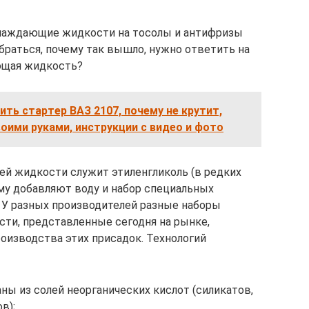
охлаждающие жидкости на тосолы и антифризы
браться, почему так вышло, нужно ответить на
ающая жидкость?
ить стартер ВАЗ 2107, почему не крутит,
воими руками, инструкции с видео и фото
ей жидкости служит этиленгликоль (в редких
ому добавляют воду и набор специальных
 У разных производителей разные наборы
ти, представленные сегодня на рынке,
оизводства этих присадок. Технологий
ны из солей неорганических кислот (силикатов,
в);