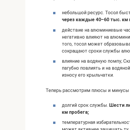
небольшой ресурс. Тосол быст
через каждые 40–60 тыс. км 
действие на алюминиевые час
негативно влияют на алюмини
того, тосол может образовыв
сокращают сроки службы алю
влияние на водяную помпу; С
пагубно повлиять и на водяно
износу его крыльчатки.
Теперь рассмотрим плюсы и минусы 
долгий срок службы.
Шести ли
км пробега;
температурная избирательнос
может активнее защищать ту п