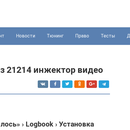
нт
Новости
Тюнинг
Право
Тесты
Д
аз 21214 инжектор видео
лось» › Logbook › Установка