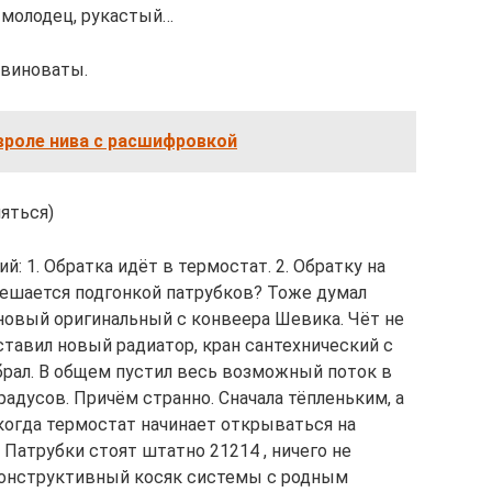
р молодец, рукастый…
 виноваты.
роле нива с расшифровкой
яться)
: 1. Обратка идёт в термостат. 2. Обратку на
решается подгонкой патрубков? Тоже думал
 новый оригинальный с конвеера Шевика. Чёт не
ставил новый радиатор, кран сантехнический с
брал. В общем пустил весь возможный поток в
градусов. Причём странно. Сначала тёпленьким, а
когда термостат начинает открываться на
. Патрубки стоят штатно 21214 , ничего не
 конструктивный косяк системы с родным