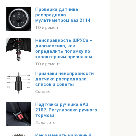
Проверка датчика
распредвала
мультиметром ваз 2114
ТО и ремонт
Неисправность ШРУСа –
диагностика, как
определить поломку по
характерным признакам
ТО и ремонт
Признаки неисправности
датчика распредвала.
список и советы
Советы
Подтяжка ручника ВАЗ
2107. Регулировка ручного
тормоза
Лада-авто
Как заменить наружный