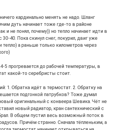
 ничего кардинально менять не надо. Шланг
ячим дуть начинает тоже где-то в районе
 и не понял, почему)) но тепло начинает идти в
с 30-40. Пока скинул снег, покурил, двиг уже
и тепло) а раньше только километров через
кого)
 4-5 прогревается до рабочей температуры, в
тат какой-то серебристы стоит.
: 1. Обратка идёт в термостат. 2. Обратку на
решается подгонкой патрубков? Тоже думал
 новый оригинальный с конвеера Шевика. Чёт не
ставил новый радиатор, кран сантехнический с
брал. В общем пустил весь возможный поток в
градусов. Причём странно. Сначала тёпленьким, а
когда термостат начинает открываться на