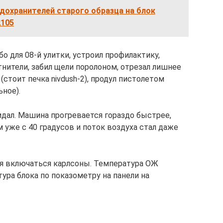
дохранителей старого образца на блок
2105
бо для 08-й улитки, устроил профилактику,
отнители, забил щели поролоном, отрезал лишнее
(стоит печка nivdush-2), продул пистолетом
ьное).
идал. Машина прогревается гораздо быстрее,
 уже с 40 градусов и поток воздуха стал даже
мя включаться карлсоны. Температура ОЖ
атура блока по показометру на панели на