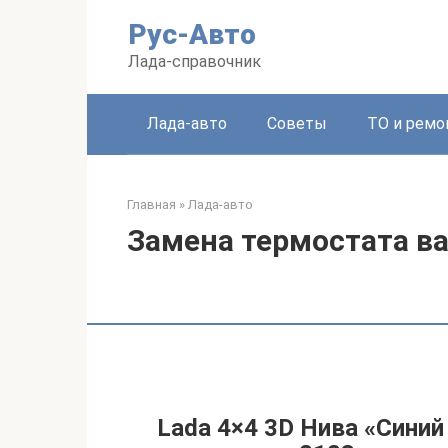
Перейти
Рус-Авто
к
контенту
Лада-справочник
Лада-авто
Советы
ТО и ремо
Главная
»
Лада-авто
Замена термостата в
Lada 4×4 3D Нива «Синий 