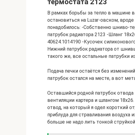
термостата 2123
В рамках борьбы за тепло в машине в
остановиться на Luzar-овском, вроде
понадобилось: -Собственно шниво-те
патрубок радиатора 2123 -Шланг 18х2
40624.1014190 -Кусочек силиконового
Нижний патрубок радиатора от шнивы
такого же, все остальные патрубки и
Подача печки остаётся без изменени
патрубок остался на месте, а вот мет
Оставшийся родной патрубок отвода 
вентиляции картера и шлангом 18х26.
отвод, на который я одел короткий о
приблуда для стравливания воздуха и
больше не надо лить тонкой струйкой