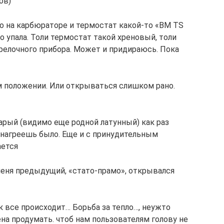
ов)
ко на карбюраторе и термостат какой-то «BM TS
о упала. Толи термостат такой хреновый, толи
трелочного прибора. Может и придираюсь. Пока
 положении. Или открываться слишком рано.
арый (видимо еще родной латунный) как раз
 нагреешь было. Еще и с принудительным
ается
меня предыдущий, «стато-прамо», открывался
к все происходит… Борьба за тепло…, неужто
на продумать. чтоб нам пользователям голову не