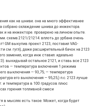
ения как на шниве. она на много эффективнее
ла собрано охлаждение шнива до инжектора.
ак и на инжекторе. проверено на личном опыте.
ми. схема 2121/21214. вплоть до урбана очень
ат! GM выкупив проект 2123, поставил VAG-
и см. гугл), даже расширительный бачок на 2123
его заменил, когда инж ставил. идеально
23). выкидывай остальное 2121, и ставь все 2123
винтов — температура включения 1 режима
 его выключения — 93,75; — температура
ратура его выключения — 95,25;) п.с. 2123 лучше
г. и температура в 100 градусов плюс
сах горения топливной смеси
тя в мыслях есть такое. Может, когда будет