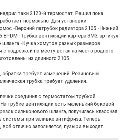
недрил таки 2123-й термостат. Решил пока
 работает нормально. Для установки
рмос -Верхний патрубок радиатора 2105 -Нижний
6 EPDM -Трубка вентиляции картера ЗМЗ, артикул
 шланга -Кучка хомутов разных размеров.
 с подрезкой по месту встал на место родного
зготовлены из длинного 2105.
й, обратка требует изменений. Резиновый
аллическая трубка требует удаления.
печки соединил с термостатом трубкой
 На трубке вентиляции есть маленький боковой
трезок силиконового шланга, получилась классная
з системы при заливке антифриза. Теперь
, всё отлично заполняется, пузыри выходят.