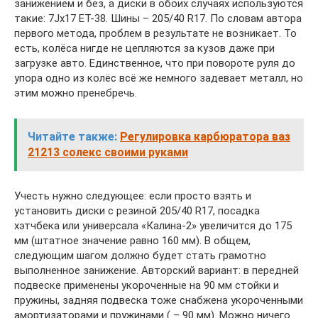
занижением и без, а диски в обоих случаях используются
такие: 7Jx17 ET-38. Шины – 205/40 R17. По словам автора
первого метода, проблем в результате не возникает. То
есть, колёса нигде не цепляются за кузов даже при
загрузке авто. Единственное, что при повороте руля до
упора одно из колёс всё же немного задевает металл, но
этим можно пренебречь.
Читайте также:
Регулировка карбюратора ваз
21213 солекс своими руками
Учесть нужно следующее: если просто взять и
установить диски с резиной 205/40 R17, посадка
хэтчбека или универсала «Калина-2» увеличится до 175
мм (штатное значение равно 160 мм). В общем,
следующим шагом должно будет стать грамотно
выполненное занижение. Авторский вариант: в передней
подвеске применены укороченные на 90 мм стойки и
пружины, задняя подвеска тоже снабжена укороченными
амортизаторами и пружинами ( – 90 мм). Можно ничего