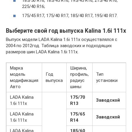
185/50 R16, 185/45 R16, 195/45 R16, 215/40 R16,
225/40 R16;
175/45 R17, 175/40 R17, 185/40 R17, 195/40 R17.
Выберите свой год выпуска Kalina 1.6i 111x
Выпуск модели LADA Kalina 1.6i 111x осуществлялся с
2004 по 2012год. Таблица заводских и подходящих
размеров шин LADA Kalina 1.6i 111x.
Марка
Ширина,
модель
Год
профиль,
Тип
модификация
выпуска
радиус
установки
Авто
шины
LADA Kalina
175/70
Заводской
1.6i 111x
R13
LADA Kalina
175/65
Заводской
1.6i 111x
R14
LADA Kalina
185/60