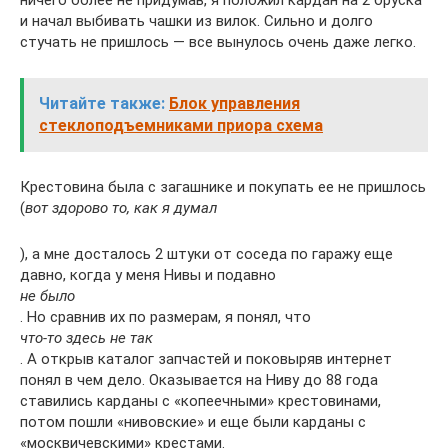
ничего более не придумав, я положил кардан на 2 бруска
и начал выбивать чашки из вилок. Сильно и долго
стучать не пришлось — все вынулось очень даже легко.
Читайте также:
Блок управления
стеклоподъемниками приора схема
Крестовина была с загашнике и покупать ее не пришлось
(
вот здорово то, как я думал
), а мне досталось 2 штуки от соседа по гаражу еще
давно, когда у меня Нивы и подавно
не было
. Но сравнив их по размерам, я понял, что
что-то здесь не так
. А открыв каталог запчастей и поковыряв интернет
понял в чем дело. Оказывается на Ниву до 88 года
ставились карданы с «копеечными» крестовинами,
потом пошли «нивовские» и еще были карданы с
«москвичевскими» крестами.