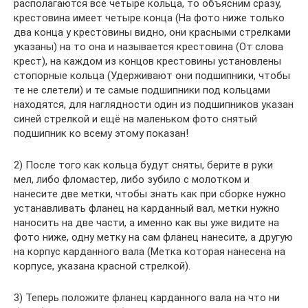
располагаются все четыре кольца, то объясним сразу,
крестовина имеет четыре конца (На фото ниже только
два конца у крестовины видно, они красными стрелками
указаны) на то она и называется крестовина (От слова
крест), на каждом из концов крестовины установлены
стопорные кольца (Удерживают они подшипники, чтобы
те не слетели) и те самые подшипники под кольцами
находятся, для наглядности один из подшипников указан
синей стрелкой и ещё на маленьком фото снятый
подшипник ко всему этому показан!
2) После того как кольца будут сняты, берите в руки
мел, либо фломастер, либо зубило с молотком и
нанесите две метки, чтобы знать как при сборке нужно
устанавливать фланец на карданный вал, метки нужно
наносить на две части, а именно как вы уже видите на
фото ниже, одну метку на сам фланец нанесите, а другую
на корпус карданного вала (Метка которая нанесена на
корпусе, указана красной стрелкой).
3) Теперь положите фланец карданного вала на что ни