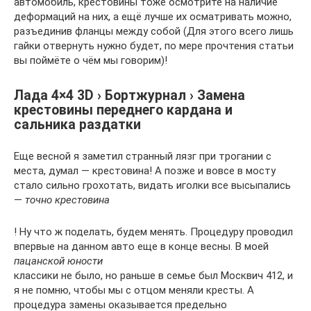
автомобиль, крестовины тоже осмотрите на наличие
деформаций на них, а ещё лучше их осматривать можно,
разъединив фланцы между собой (Для этого всего лишь
гайки отвернуть нужно будет, по мере прочтения статьи
вы поймёте о чём мы говорим)!
Лада 4×4 3D › Бортжурнал › Замена
крестовины переднего кардана и
сальника раздатки
Еще весной я заметил странный лязг при трогании с
места, думал — крестовина! А позже и вовсе в мосту
стало сильно грохотать, видать иголки все высыпались
—
точно крестовина
! Ну что ж поделать, будем менять. Процедуру проводил
впервые на данном авто еще в конце весны. В моей
пацанской юности
классики не было, но раньше в семье был Москвич 412, и
я не помню, чтобы мы с отцом меняли кресты. А
процедура замены оказывается предельно