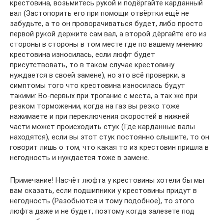
крестовина, возьмитесь рукой и подёргайте карданный
вал (Застопорить его при помощи отвёртки ещё не
забудьте, а то он проворачиваться будет, либо просто
первой рукой держите сам вал, а второй дёргайте его из
стороны в стороны в том месте где по вашему мнению
крестовина износилась, если люфт будет
присутствовать, то в таком случае крестовину
нуждается в своей замене), но это всё проверки, а
симптомы того что крестовина износилась будут
такими: Во-первых при трогание с места, а так же при
резком торможении, когда на газ вы резко тоже
нажимаете и при переключения скоростей в нижней
части может происходить стук (Где карданные валы
находятся), если вы этот стук постоянно слышите, то он
говорит лишь о том, что какая то из крестовин пришла в
негодность и нуждается тоже в замене.
Примечание! Насчёт люфта у крестовины хотели бы мы
вам сказать, если подшипники у крестовины придут в
негодность (Разобьются и тому подобное), то этого
люфта даже и не будет, поэтому когда залезете под