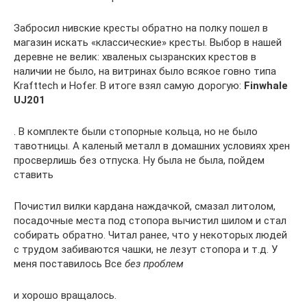
Забросил нивские кресты обратно на полку пошел в
магазин искать «классические» кресты. Выбор в нашей
деревне не велик: хваленых сызранских крестов в
наличии не было, на витринах было всякое говно типа
Krafttech и Hofer. В итоге взял самую дорогую:
Finwhale
UJ201
. В комплекте были стопорные кольца, но не было
тавотницы. А каленый металл в домашних условиях хрен
просверлишь без отпуска. Ну была не была, пойдем
ставить
Почистил вилки кардана наждачкой, смазал литолом,
посадочные места под стопора вычистил шилом и стал
собирать обратно. Читал ранее, что у некоторых людей
с трудом забиваются чашки, не лезут стопора и т.д. У
меня поставилось Все
без проблем
и хорошо вращалось.