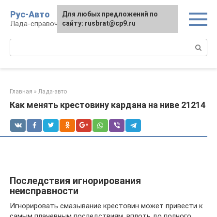
Перейти
Рус-Авто
Для любых предложений по
к
Лада-справочник
сайту: rusbrat@cp9.ru
контенту
Поиск:
Главная
»
Лада-авто
Как менять крестовину кардана на ниве 21214
Последствия игнорирования
неисправности
Игнорировать смазывание крестовин может привести к
самым плачевным последствиям, вплоть до полного