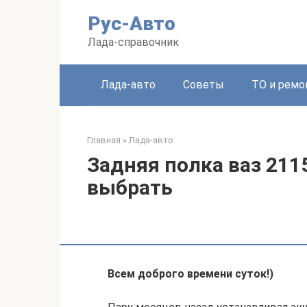
Перейти
Рус-Авто
к
контенту
Лада-справочник
Лада-авто
Советы
ТО и ремо
Главная
»
Лада-авто
Задняя полка ваз 211
выбрать
Всем доброго времени суток!)