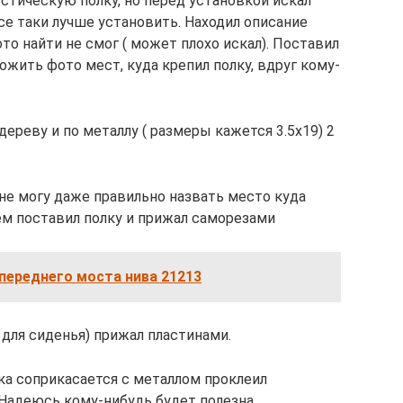
стическую полку, но перед установкой искал
се таки лучше установить. Находил описание
то найти не смог ( может плохо искал). Поставил
ожить фото мест, куда крепил полку, вдруг кому-
дереву и по металлу ( размеры кажется 3.5х19) 2
( не могу даже правильно назвать место куда
ем поставил полку и прижал саморезами
переднего моста нива 21213
для сиденья) прижал пластинами.
ка соприкасается с металлом проклеил
. Надеюсь кому-нибудь будет полезна