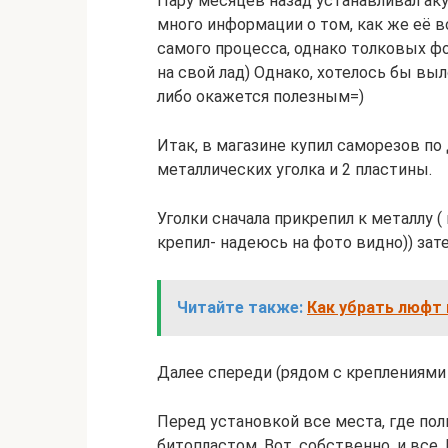
Пару месяцев назад устанавливал аку
много информации о том, как же её в
самого процесса, однако толковых фо
на свой лад) Однако, хотелось бы выл
либо окажется полезным=)
Итак, в магазине купил саморезов по 
металлических уголка и 2 пластины.
Уголки сначала прикрепил к металлу 
крепил- надеюсь на фото видно)) зат
Читайте также:
Как убрать люфт 
Далее спереди (рядом с креплениями 
Перед установкой все места, где пол
битопластом. Вот, собственно, и все