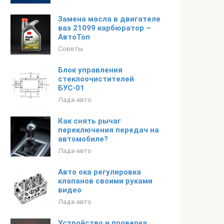
Замена масла в двигателе
ваз 21099 карбюратор –
АвтоТоп
Советы
Блок управления
стеклоочистителей
БУС-01
Лада-авто
Как снять рычаг
переключения передач на
автомобиле?
Лада-авто
Авто ока регулировка
клапанов своими руками
видео
Лада-авто
Устройство и проверка