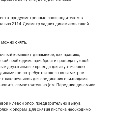
места, предусмотренные производителем в
ка ваз 2114. Диаметр задних динамиков такой
 можно снять.
очный комплект динамиков, как правило,
овкой необходимо приобрести провода нужной
ные двухжильные провода для акустических
 динамиков потребуется около пяти метров
еют наконечников для соединения с выводами
ановить самостоятельно (см. Передние динамики
авой и левой опор, предварительно вынув
лки к опорам. Для снятия пистона необходимо