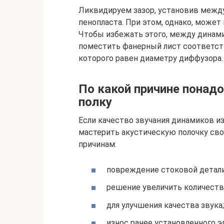
Ликвидируем зазор, установив между
пенопласта. При этом, однако, може
Чтобы избежать этого, между динам
поместить фанерный лист соответст
которого равен диаметру диффузора.
По какой причине понад
полку
Если качество звучания динамиков из
мастерить акустическую полочку св
причинам:
повреждение стоковой детали
решение увеличить количеств
для улучшения качества звука;
износ ранее установленного э