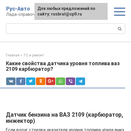
Перейти
Рус-Авто
Для любых предложений по
к
Лада-справочник
сайту: rusbrat@cp9.ru
контенту
Поиск:
Главная
»
ТО и ремонт
Какие свойства датчика уровня топлива ваз
2109 карбюратор?
Датчик бензина на ВАЗ 2109 (карбюратор,
инжектор)
Если вдруг стрелка указателя уровня топлива упала вниз