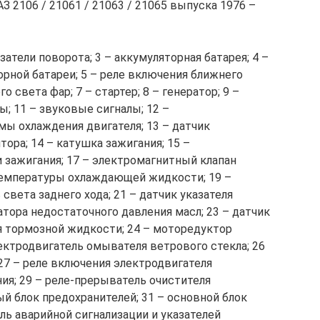
 2106 / 21061 / 21063 / 21065 выпуска 1976 –
затели поворота; 3 – аккумуляторная батарея; 4 –
орной батареи; 5 – реле включения ближнего
о света фар; 7 – стартер; 8 – генератор; 9 –
; 11 – звуковые сигналы; 12 –
мы охлаждения двигателя; 13 – датчик
ора; 14 – катушка зажигания; 15 –
и зажигания; 17 – электромагнитный клапан
 температуры охлаждающей жидкости; 19 –
света заднего хода; 21 – датчик указателя
атора недостаточного давления масл; 23 – датчик
я тормозной жидкости; 24 – моторедуктор
лектродвигатель омывателя ветрового стекла; 26
27 – реле включения электродвигателя
ния; 29 – реле-прерыватель очистителя
ый блок предохранителей; 31 – основной блок
ль аварийной сигнализации и указателей