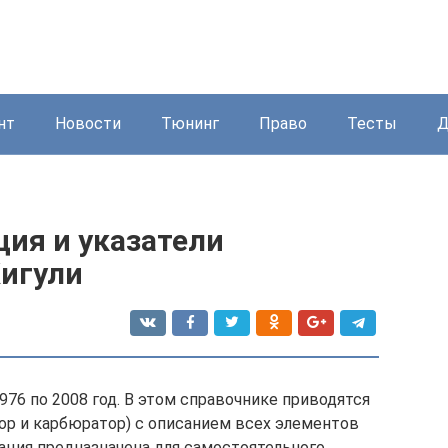
нт
Новости
Тюнинг
Право
Тесты
Д
ия и указатели
Жигули
76 по 2008 год. В этом справочнике приводятся
р и карбюратор) с описанием всех элементов
ция предназначена для самостоятельного