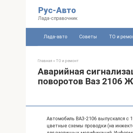
Перейти
Рус-Авто
к
контенту
Лада-справочник
Лада-авто
Советы
ТО и ремо
Главная
»
ТО и ремонт
Аварийная сигнализац
поворотов Ваз 2106 
Автомобиль ВАЗ-2106 выпускался с 19
цветные схемы проводки (на инжекто
для различных модификаций. Информа