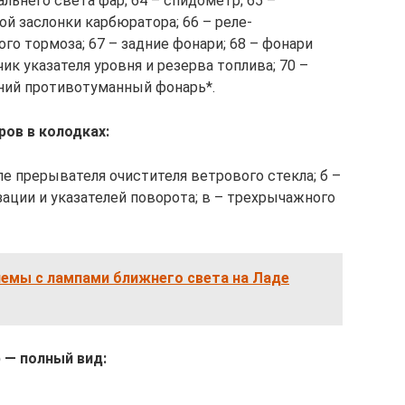
альнего света фар; 64 – спидометр; 65 –
й заслонки карбюратора; 66 – реле-
го тормоза; 67 – задние фонари; 68 – фонари
ик указателя уровня и резерва топлива; 70 –
дний противотуманный фонарь*.
ов в колодках:
ле прерывателя очистителя ветрового стекла; б –
ации и указателей поворота; в – трехрычажного
лемы с лампами ближнего света на Ладе
 — полный вид: