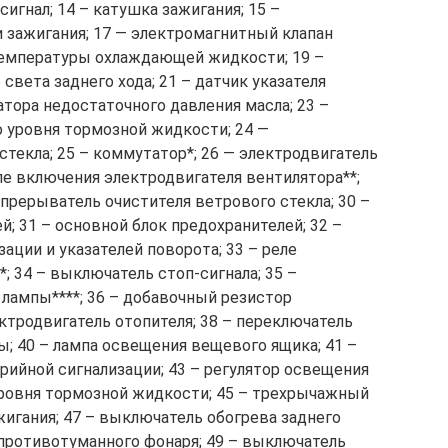
сигнал; 14 – катушка зажигания; 15 –
и зажигания; 17 — электромагнитный клапан
 температуры охлаждающей жидкости; 19 –
света заднего хода; 21 – датчик указателя
атора недостаточного давления масла; 23 –
о уровня тормозной жидкости; 24 —
текла; 25 – коммутатор*; 26 — электродвигатель
ле включения электродвигателя вентилятора**;
-прерыватель очистителя ветрового стекла; 30 –
; 31 – основной блок предохранителей; 32 –
ации и указателей поворота; 33 – реле
; 34 – выключатель стоп-сигнала; 35 –
 лампы****; 36 – добавочный резистор
ектродвигатель отопителя; 38 – переключатель
сы; 40 – лампа освещения вещевого ящика; 41 –
рийной сигнализации; 43 – регулятор освещения
 уровня тормозной жидкости; 45 – трехрычажный
жигания; 47 – выключатель обогрева заднего
 противотуманного фонаря; 49 – выключатель