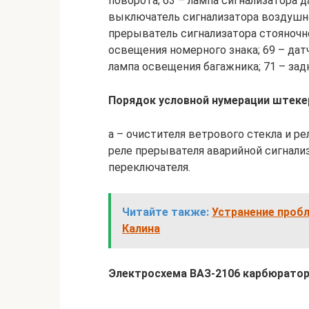
поворота; 63 – лампа сигнализатора д
выключатель сигнализатора воздушно
прерыватель сигнализатора стояночно
освещения номерного знака; 69 – датч
лампа освещения багажника; 71 – за
Порядок условной нумерации штекер
а – очистителя ветрового стекла и ре
реле прерывателя аварийной сигнализ
переключателя.
Читайте также:
Устранение проб
Калина
Электросхема ВАЗ-2106 карбюратор