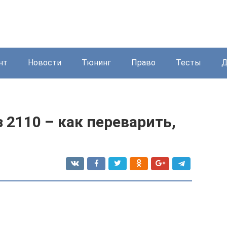
нт
Новости
Тюнинг
Право
Тесты
Д
 2110 – как переварить,