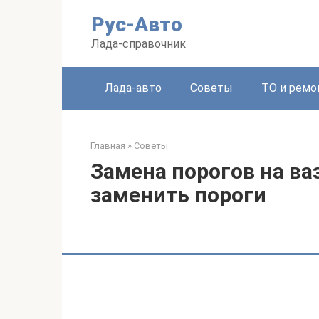
Перейти
Рус-Авто
к
контенту
Лада-справочник
Лада-авто
Советы
ТО и ремо
Главная
»
Советы
Замена порогов на ваз
заменить пороги