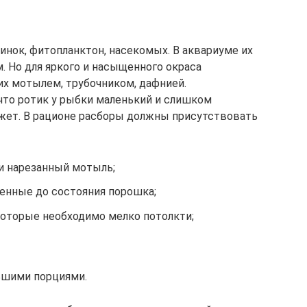
инок, фитопланктон, насекомых. В аквариуме их
 Но для яркого и насыщенного окраса
х мотылем, трубочником, дафнией.
что ротик у рыбки маленький и слишком
жет. В рационе расборы должны присутствовать
и нарезанный мотыль;
ченные до состояния порошка;
которые необходимо мелко потолкти;
ьшими порциями.