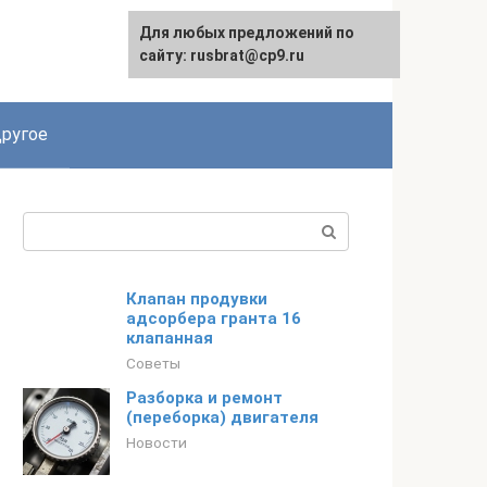
Для любых предложений по
сайту: rusbrat@cp9.ru
ругое
Поиск:
Клапан продувки
адсорбера гранта 16
клапанная
Советы
Разборка и ремонт
(переборка) двигателя
Новости