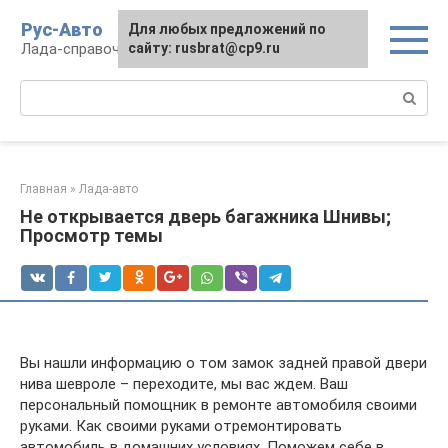
Перейти
Рус-Авто
Для любых предложений по
к
Лада-справочник
сайту: rusbrat@cp9.ru
контенту
Поиск:
Главная
»
Лада-авто
Не открывается дверь багажника Шнивы;
Просмотр темы
Вы нашли информацию о том замок задней правой двери
нива шевроле – переходите, мы вас ждем. Ваш
персональный помощник в ремонте автомобиля своими
руками. Как своими руками отремонтировать
автомобиль в домашних условиях. Поможем себе в