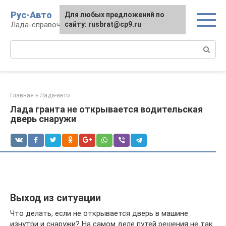
Перейти
Рус-Авто
Для любых предложений по
к
Лада-справочник
сайту: rusbrat@cp9.ru
контенту
Поиск:
Главная
»
Лада-авто
Лада гранта не открывается водительская
дверь снаружи
Выход из ситуации
Что делать, если не открывается дверь в машине
изнутри и снаружи? На самом деле путей решения не так