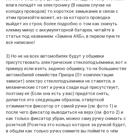
влага попадёт на электронику (В нашем случае на
колодку проводов) то короткое замыкание в связи с
этим произойти может, из-за которого проводка
выйдет из строя, более подробно о том как скинуть
клемму минус с аккумуляторной батареи, читайте в
статье под названием: «Замена АКБ», в первом пункте
всё написано!
3) Но не на всех автомобилях будут у обшивки
присутствовать электрические стеклоподъёмники, вот к
примеру если взять заднюю обшивку, то на большинстве
автомобилей семейства Приора (От комплектации
зависит) электро стеклоподъёмники не ставятся, а
механические стоят и ручка сзади ещё присутствует,
поэтому её (Если она есть у вас) придётся снять,
делается это следующим образом, отвёрткой
отжимается фиксатор от самой ручки (см. фото 1) и
после чего фиксатор выводиться на верх (см. фото 2) и
как только фиксатор убран, можно саму ручку снимать с
розеткой (Розетка это кольцо которое за ручкой будет,
в общём как только ручку снимите вы поймёте о чём