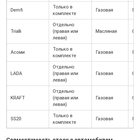
Только в
Demfi
Газовая
По
комплекте
Отдельно
Trialli
(правая или
Масляная
Ст
левая)
Только в
Асоми
Газовая
По
комплекте
Отдельно
LADA
(правая или
Газовая
Ст
левая)
Отдельно
KRAFT
(правая или
Газовая
Ст
левая)
Только в
SS20
Газовая
По
комплекте
Совместимость стоек с автомобилем