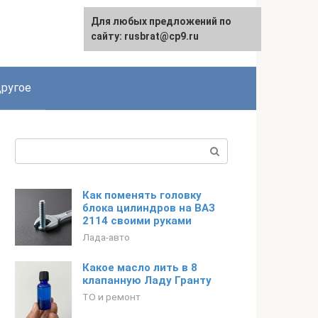
Для любых предложений по
сайту: rusbrat@cp9.ru
ругое
Поиск:
Как поменять головку
блока цилиндров на ВАЗ
2114 своими руками
Лада-авто
Какое масло лить в 8
клапанную Ладу Гранту
ТО и ремонт