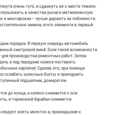
тянута очень туго, и сдвинуть ее с места тяжело.
использовать в качестве рычага металлическую
ло и монтировка – лучше держать их поблизости.
остоятельную замену этого элемента в первый
ющем порядке. В первую очередь автомобиль
ванный смотровой ямой. Если такой возможности
у для производства ремонтных работ. Затем
чу, а под передние колеса поставить
обычные кирпичи). Сделав это, при помощи
ко ослабить колесные болты и приподнять
 ступичный подшипник, домкратом.
я до конца, и колесо снимается с оси.
ы, и тормозной барабан снимается.
, следует взять молоток и, прикладывая к