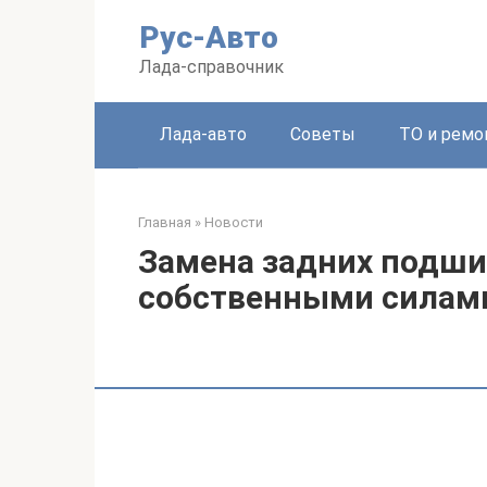
Перейти
Рус-Авто
к
контенту
Лада-справочник
Лада-авто
Советы
ТО и ремо
Главная
»
Новости
Замена задних подши
собственными силам