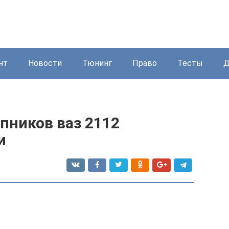
нт
Новости
Тюнинг
Право
Тесты
Д
пников ваз 2112
и