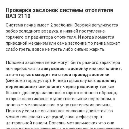
Проверка заслонок системы отопителя
ВАЗ 2110
Система печка имеет 2 заслонки. Верхней регулируется
забор холодного воздуха, а нижней поступление
горячего от радиатора отопителя. И когда ломается
приводной механизм или сама заслонка то печка может
слабо греть, вовсе не греть либо сильно жарить.
Поломки заслонки печки могут быть разного характера
во-первых часто
закусывает заслонку
или она
клинит
,
а во-вторых
выходит из строя привод заслонки
(микромоторедуктор). В некоторых случаях
заслонку
перекашивает
или
клинит через ржавчину
так как
бывает два вида заслонок: старого и нового образца,
старые пластиковые с уплотнительным поролоном, а
нового – металлические с уплотнителем из резины.
Поэтому если не слышно как заслонка движется, то
можно пошевелить её рукой, сняв дефлектор в
центральной панели. Болезнь металлических что они
часто клинят от ржавчины, а пластиковые перекашивает