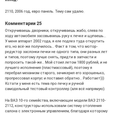
2110, 2006 год, евро панель. Тему сам удалю.
Комментарии 25
Откручиваешь дворники, откручиваешь жабо, слева по
ходу автомобиля засовываешь руку к печке и щупаешь…
У меня аппарат 2002 года, я еле подлез туда открутить
его, но всё-же получилось… Факт в том, что мотор-
редуктор заслонки печки не одного типа, они разных лет
и типов, поэтому лучше снять, придти в запчасти и
попросить такой-же… Мой стоил летом 1800 рублей, и не
лучшего исполнения (пластмассовый), поэтому я
перебрал механизм старого, зачикерил его хорошенько,
пропрессовал корпус и поставил обратно… Работает)))
Кстати у меня есть тема про печку и ручной
самодельный тестовый контроллер (аля всё напрямую).
На ВАЗ 10-го семейства, включающее модели ВАЗ 2110-
2112, конструкторы использовали систему отопления
салона с электронным управлением, благодаря которому