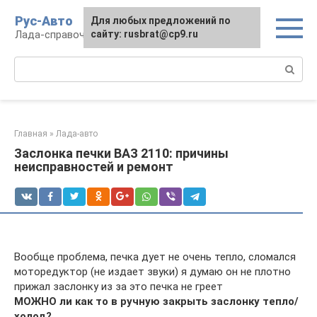
Перейти
Рус-Авто
Для любых предложений по
к
Лада-справочник
сайту: rusbrat@cp9.ru
контенту
Поиск:
Главная
»
Лада-авто
Заслонка печки ВАЗ 2110: причины
неисправностей и ремонт
Вообще проблема, печка дует не очень тепло, сломался
моторедуктор (не издает звуки) я думаю он не плотно
прижал заслонку из за это печка не греет
МОЖНО ли как то в ручную закрыть заслонку тепло/
холод?