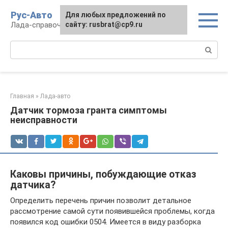
Перейти
Рус-Авто
Для любых предложений по
к
Лада-справочник
сайту: rusbrat@cp9.ru
контенту
Поиск:
Главная
»
Лада-авто
Датчик тормоза гранта симптомы
неисправности
Каковы причины, побуждающие отказ
датчика?
Определить перечень причин позволит детальное
рассмотрение самой сути появившейся проблемы, когда
появился код ошибки 0504. Имеется в виду разборка