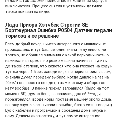
педали шток должен полностью выходить из корпуса
выключателя. Процесс снятия и установки датчика
также показан на видео:
Лада Приора Хэтчбек Строгий SE
Бортжурнал Ошибка P0504 Датчик педали
тормоза и ее решение
Всем добрый вечер, ничего интересного с машиной не
происходило, и тут бац, сегодня значит еду никого не
трогаю, не обращал внимания с какой периодичностью
нажимал на тормоз, но резко машина начинает тупить
до такой степени, что кажется что она глохнет на ходу и
тут же через 1.5 сек заводится, я не верил своим глазам,
сначала думал передачу выбило, когда давлю на газ на
40км/ч она просто не едет, так + к этому и оборотов
нету вообще! В панике поехал заправился (было на тот
момент 5Л), думал бенз, заправился, дал ей ***зды,
поразгонялся, вроде норм, поставил машину около дома,
завожу спустя час, вылазит ошибка, благо есть товарищ
Lyo с кабелем и программой в соседнем доме, мчусь к
нему. Делаем диагностику, и тут самое интересное :