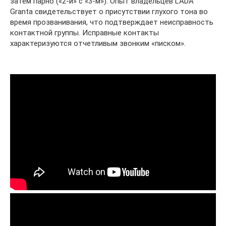
затем парно («2-й» с «3-м»). Опыт владельцев LADA
Granta свидетельствует о присутствии глухого тона во
время прозванивания, что подтверждает неисправность
контактной группы. Исправные контакты
характеризуются отчетливым звонким «писком».