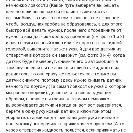
немножко ловкости (Какой путь выберете вы решать
вам, но если вы не захотите сливать жидкость с
автомобиля то ничего в этом страшного нет, главное
чтобы воздушная пробка не образовалась, а для этого
быстро всё делать нужно), после чего отсоедините от
нужного вам датчика колодку проводов (см. фото 1 и 2)
и взяв в руки гаечный ключ или же вороток с накидной
головкой, выверните так же нужный для вас датчик из
отверстия в которое он завёрнут (см. фото 3 и 4), когда
датчик будет вывернут, снимите его с автомобиля, в
том случае если вы не захотели сливать жидкость из
радиатора, то она сразу же польётся как только вы
датчик снимите, поэтому здесь нужно снимать датчик
немного по другому (Та самая ловкость нужна о которой
мы ранее говорили), делается это всё следующим
образом, в начале вы гаечным ключом немножко
выворачиваете датчик и когда он вот вот вывернется,
берёте в одну руку новый датчик и ключ при этом
убираете, старый же датчик пальцами руки начинаете
понемножку выворачивать прижимая его при этом (А то
через отверстия жидкость польётся, если прижимать не