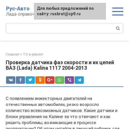
Перейти
Рус-Авто
Для любых предложений по
к
Лада-справочник
сайту: rusbrat@cp9.ru
контенту
Поиск:
Главная
»
ТО и ремонт
Проверка датчика фаз скорости и их цепей
ВАЗ (Lada) Kalina 1117 2004-2013
С появлением инжекторных двигателей на
отечественных автомобилях, резко возросло
количество всевозможных датчиков. Какие датчики и
блоки управления на Калине за что отвечают и как
решить проблемы, возникающие в процессе
эксплуатации? Об этом читайте в текущей рубрике, где